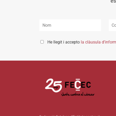
es
He llegit i accepto
la clàusula d’infor