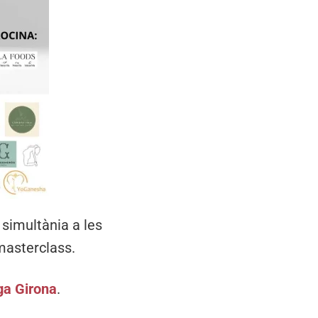
 simultània a les
masterclass.
ga Girona
.