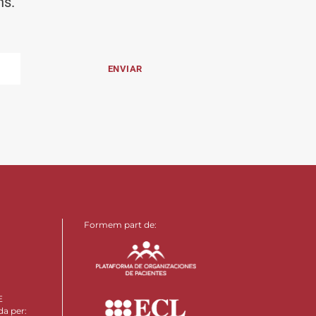
ns.
Formem part de:
E
da per: