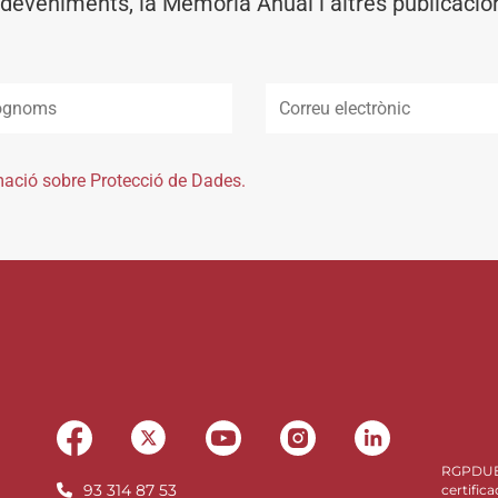
deveniments, la Memòria Anual i altres publicacio
mació sobre Protecció de Dades.
RGPDU
93 314 87 53
certifica