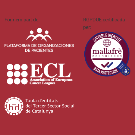
Formem part de:
RGPDUE certificada
per: