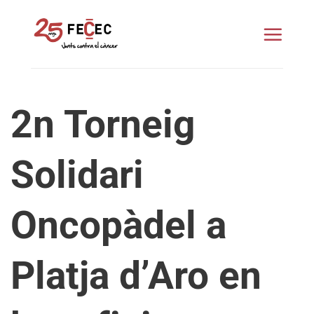
Skip
to
content
2n Torneig
Solidari
Oncopàdel a
Platja d’Aro en