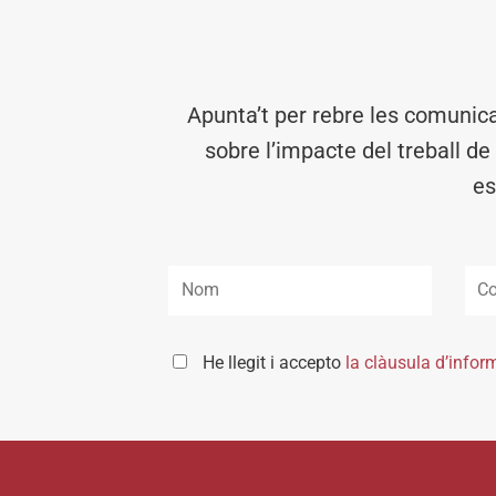
Apunta’t per rebre les comunic
sobre l’impacte del treball de
es
He llegit i accepto
la clàusula d’infor