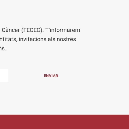
el Càncer (FECEC). T’informarem
titats, invitacions als nostres
ns.