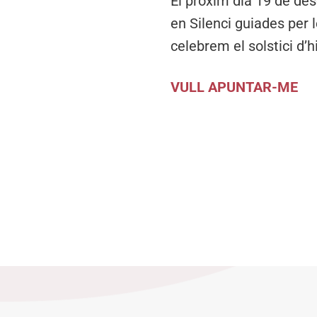
El pròxim dia 19 de de
en Silenci guiades per 
celebrem el solstici d’h
VULL APUNTAR-ME