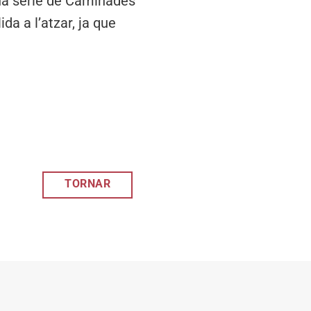
una sèrie de Caminades
da a l’atzar, ja que
TORNAR