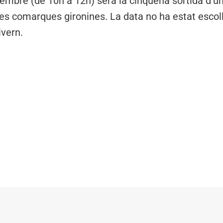
sembre (de 10h a 12h) serà la cinquena sortida d’
les comarques gironines. La data no ha estat escolli
ivern.