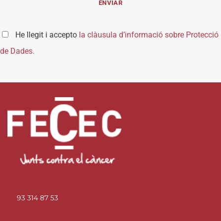
He llegit i accepto
la clàusula d’informació sobre Protecció
de Dades.
93 314 87 53