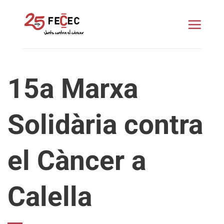
Skip
to
content
15a Marxa
Solidària contra
el Càncer a
Calella