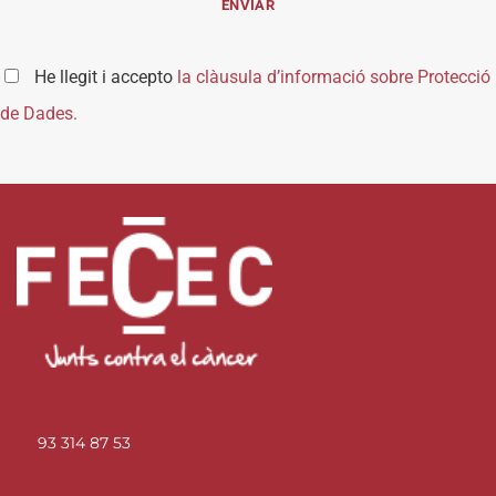
He llegit i accepto
la clàusula d’informació sobre Protecció
de Dades.
93 314 87 53