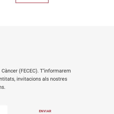
el Càncer (FECEC). T’informarem
titats, invitacions als nostres
ns.