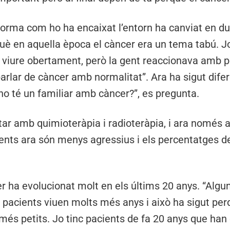
 forma com ho ha encaixat l’entorn ha canviat en d
uè en aquella època el càncer era un tema tabú. Jo
g viure obertament, però la gent reaccionava amb p
lar de càncer amb normalitat”. Ara ha sigut difere
no té un familiar amb càncer?”, es pregunta.
ctar amb quimioteràpia i radioteràpia, i ara només
ents ara són menys agressius i els percentatges d
r ha evolucionat molt en els últims 20 anys. “Algu
s pacients viuen molts més anys i això ha sigut pe
més petits. Jo tinc pacients de fa 20 anys que han c