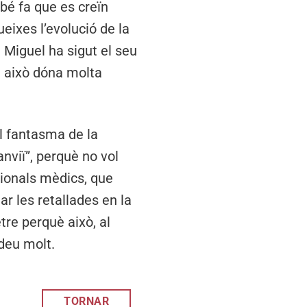
bé fa que es creïn
ueixes l’evolució de la
l Miguel ha sigut el seu
i això dóna molta
el fantasma de la
anviï”, perquè no vol
ssionals mèdics, que
ar les retallades en la
tre perquè això, al
 deu molt.
TORNAR