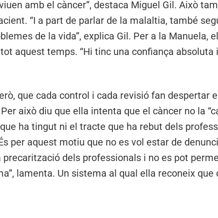
viuen amb el càncer”, destaca Miguel Gil. Això tam
cient. “I a part de parlar de la malaltia, també seg
oblemes de la vida”, explica Gil. Per a la Manuela, e
 tot aquest temps. “Hi tinc una confiança absoluta 
rò, que cada control i cada revisió fan despertar 
 Per això diu que ella intenta que el càncer no la “c
t” que ha tingut ni el tracte que ha rebut dels profe
. És per aquest motiu que no es vol estar de denunci
a precarització dels professionals i no es pot perme
tema”, lamenta. Un sistema al qual ella reconeix que