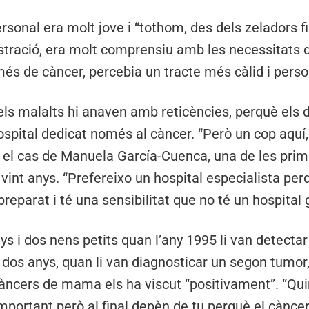
sonal era molt jove i “tothom, des dels zeladors f
stració, era molt comprensiu amb les necessitats 
és de càncer, percebia un tracte més càlid i persona
, els malalts hi anaven amb reticències, perquè els
hospital dedicat només al càncer. “Però un cop aquí
 És el cas de Manuela García-Cuenca, una de les pri
 vint anys. “Prefereixo un hospital especialista per
preparat i té una sensibilitat que no té un hospital g
s i dos nens petits quan l’any 1995 li van detectar
 dos anys, quan li van diagnosticar un segon tumor,
 càncers de mama els ha viscut “positivament”. “Quin
rtant però al final depèn de tu perquè el càncer 