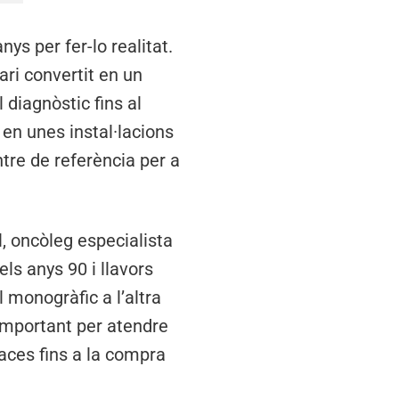
nys per fer-lo realitat.
ari convertit en un
l diagnòstic fins al
 en unes instal·lacions
ntre de referència per a
l, oncòleg especialista
ls anys 90 i llavors
l monogràfic a l’altra
 important per atendre
laces fins a la compra