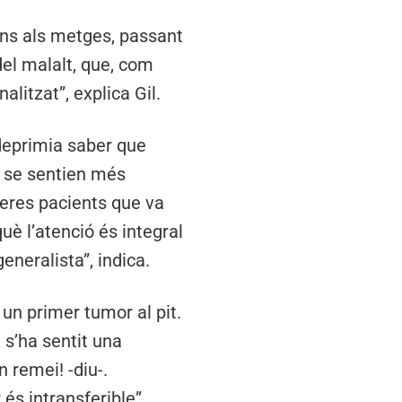
ins als metges, passant
del malalt, que, com
litzat”, explica Gil.
 deprimia saber que
, se sentien més
meres pacients que va
què l’atenció és integral
eneralista”, indica.
 un primer tumor al pit.
 s’ha sentit una
 remei! -diu-.
és intransferible”.