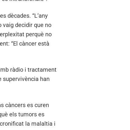
ues dècades. “L’any
 vaig decidir que no
erplexitat perquè no
nt: “El càncer està
 amb ràdio i tractament
e supervivència han
ns càncers es curen
rquè els tumors es
ronificat la malaltia i