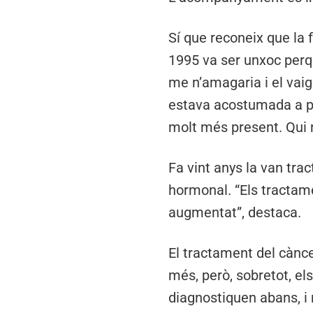
Sí que reconeix que la
1995 va ser unxoc perq
me n’amagaria i el vai
estava acostumada a par
molt més present. Qui 
Fa vint anys la van tra
hormonal. “Els tractam
augmentat”, destaca.
El tractament del cànce
més, però, sobretot, el
diagnostiquen abans, i 