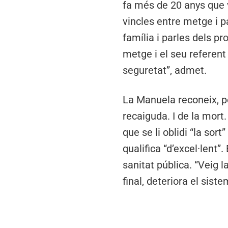
fa més de 20 anys que 
vincles entre metge i pa
família i parles dels pr
metge i el seu referent
seguretat”, admet.
La Manuela reconeix, pe
recaiguda. I de la mort.
que se li oblidi “la sor
qualifica “d’excel·lent”
sanitat pública. “Veig l
final, deteriora el sis