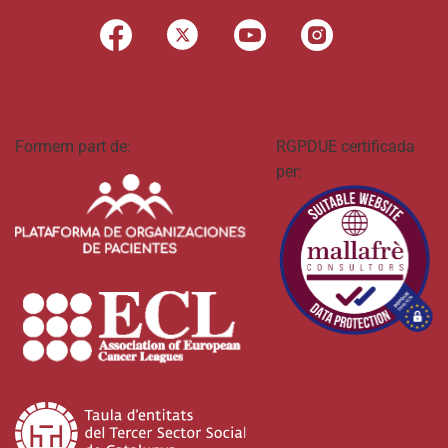
Formem part de:
RGPDUE certificada
per: