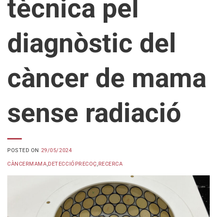
tècnica pel
diagnòstic del
càncer de mama
sense radiació
POSTED ON
29/05/2024
CÀNCERMAMA
,
DETECCIÓPRECOÇ
,
RECERCA