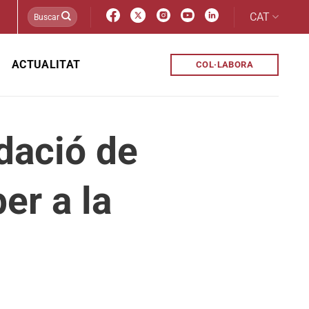
CAT
ACTUALITAT
COL·LABORA
dació de
er a la