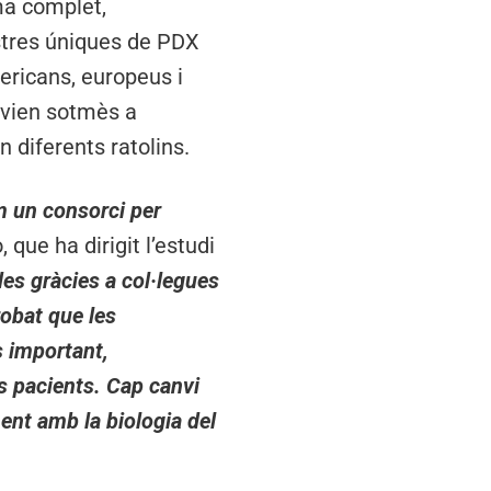
ma complet,
stres úniques de PDX
ericans, europeus i
avien sotmès a
n diferents ratolins.
m un consorci per
 que ha dirigit l’estudi
des gràcies a col·legues
robat que les
s important,
s pacients. Cap canvi
nt amb la biologia del