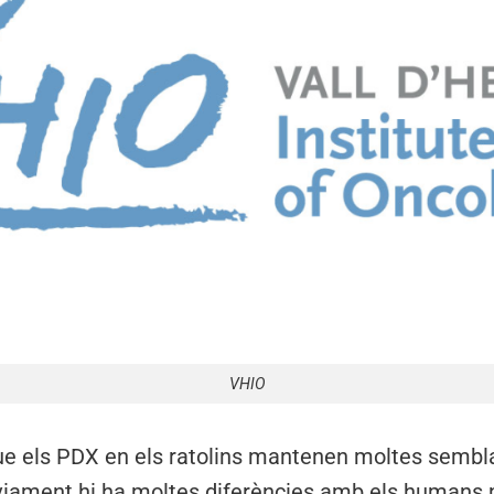
VHIO
 que els PDX en els ratolins mantenen moltes semb
bviament hi ha moltes diferències amb els humans m