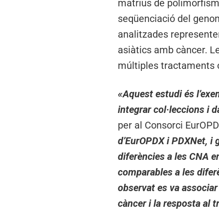
matrius de polimorfism
seqüenciació del geno
analitzades represente
asiàtics amb càncer. L
múltiples tractaments o 
«Aquest estudi és l’exe
integrar col·leccions i
per al Consorci EurOP
d’EurOPDX i PDXNet, i g
diferències a les CNA e
comparables a les difer
observat es va associar
càncer i la resposta al 