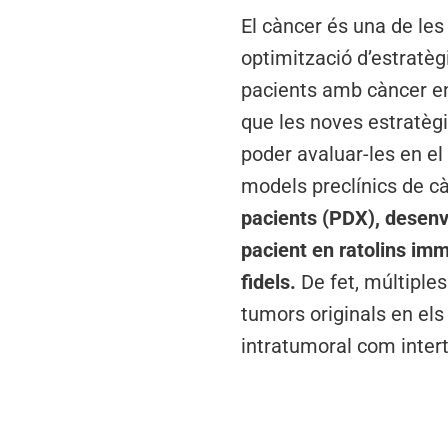
El càncer és una de les 
optimització d’estratègi
pacients amb càncer en
que les noves estratèg
poder avaluar-les en e
models preclínics de c
pacients (PDX), desenv
pacient en ratolins i
fidels.
De fet, múltiple
tumors originals en els
intratumoral com inter