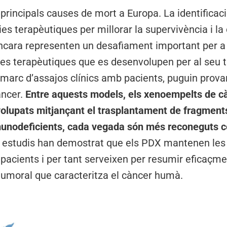
principals causes de mort a Europa. La identificació
es terapèutiques per millorar la supervivència i la 
cara representen un desafiament important per a l
ies terapèutiques que es desenvolupen per al seu 
l marc d’assajos clínics amb pacients, puguin pro
àncer.
Entre aquests models, els xenoempelts de cà
olupats mitjançant el trasplantament de fragment
mmunodeficients, cada vegada són més reconeguts 
s estudis han demostrat que els PDX mantenen les 
 pacients i per tant serveixen per resumir eficaçme
tumoral que caracteritza el càncer humà.