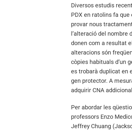
Diversos estudis recent
PDX en ratolins fa que 
provar nous tractament
l’alteració del nombre
donen com a resultat el
alteracions són freqüe
còpies habituals d’un g
es trobarà duplicat en
gen protector. A mesur
adquirir CNA addicionals
Per abordar les qüestio
professors Enzo Medico 
Jeffrey Chuang (Jackso