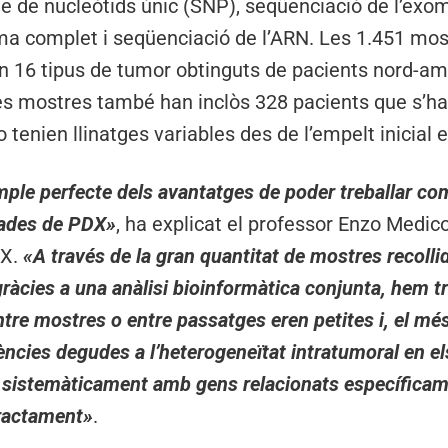
e de nucleòtids únic (SNP), seqüenciació de l’exo
ma complet i seqüenciació de l’ARN. Les 1.451 mo
n 16 tipus de tumor obtinguts de pacients nord-am
es mostres també han inclòs 328 pacients que s’h
tenien llinatges variables des de l’empelt inicial e
mple perfecte dels avantatges de poder treballar co
 dades de PDX»
, ha explicat el professor Enzo Medico,
DX.
«A través de la gran quantitat de mostres recolli
ràcies a una anàlisi bioinformàtica conjunta, hem t
ntre mostres o entre passatges eren petites i, el mé
ències degudes a l’heterogeneïtat intratumoral en el
 sistemàticament amb gens relacionats específicame
tractament»
.