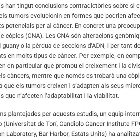
s han tingut conclusions contradictòries sobre si 
els tumors evolucionin en formes que podrien afect
s potencials per al càncer. En concret una preocu
 de còpies (CNA). Les CNA són alteracions genòmiqu
 guany o la pèrdua de seccions d’ADN, i per tant 
nts en molts tipus de càncer. Per exemple, en com
en en particular que promou el creixement i la divis
 els càncers, mentre que només es trobarà una còpi
a que els tumors creixen i s’adapten als seus mic
 que n’afecten l’adaptabilitat i la viabilitat.
ns plantejades per aquests estudis, un equip intern
(Universitat de Torí, Candiolo Cancer Institute FPO
n Laboratory, Bar Harbor, Estats Units) ha analitz