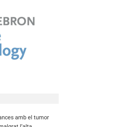
lances amb el tumor
algrat l’alta