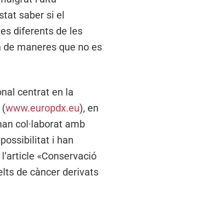
tat saber si el
es diferents de les
in de maneres que no es
nal centrat en la
 (
www.europdx.eu
), en
 han col·laborat amb
ossibilitat i han
 l’article «Conservació
elts de càncer derivats