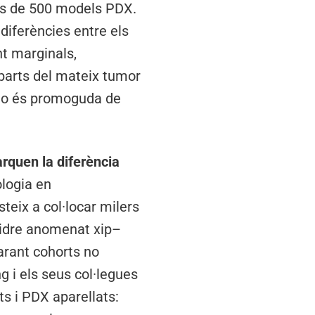
és de 500 models PDX.
diferències entre els
nt marginals,
 parts del mateix tumor
s no és promoguda de
quen la diferència
logia en
teix a col·locar milers
vidre anomenat xip–
arant cohorts no
g i els seus col·legues
ts i PDX aparellats: