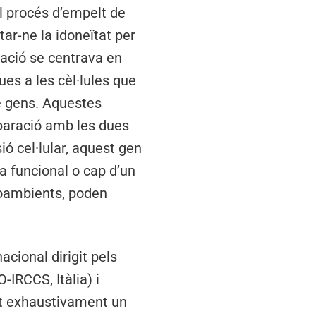
el procés d’empelt de
ar-ne la idoneïtat per
pació se centrava en
es a les cèl·lules que
de gens. Aquestes
paració amb les dues
ió cel·lular, aquest gen
a funcional o cap d’un
roambients, poden
acional dirigit pels
-IRCCS, Itàlia) i
at exhaustivament un