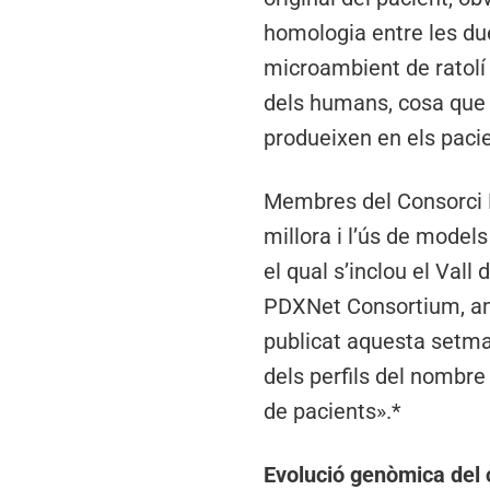
homologia entre les due
microambient de ratolí 
dels humans, cosa que 
produeixen en els pac
Membres del Consorci E
millora i l’ús de models
el qual s’inclou el Val
PDXNet Consortium, amb
publicat aquesta setm
dels perfils del nombre
de pacients».*
Evolució genòmica del 