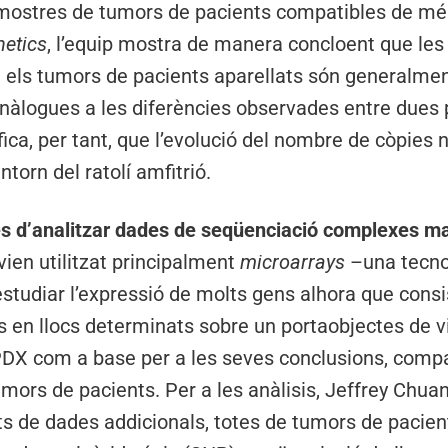
mostres de tumors de pacients compatibles de m
netics
, l’equip mostra de manera concloent que les 
i els tumors de pacients aparellats són generalme
i anàlogues a les diferències observades entre dues
ifica, per tant, que l’evolució del nombre de còpie
torn del ratolí amfitrió.
 d’analitzar dades de seqüenciació complexes mar
vien utilitzat principalment
microarrays
–una tecno
udiar l’expressió de molts gens alhora que consis
 en llocs determinats sobre un portaobjectes de 
PDX com a base per a les seves conclusions, comp
mors de pacients. Per a les anàlisis, Jeffrey Chuan
nts de dades addicionals, totes de tumors de pacien