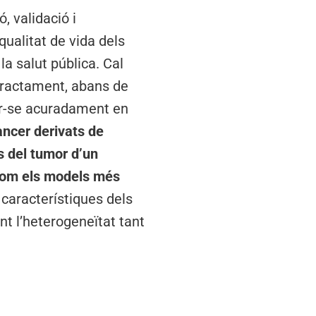
, validació i
qualitat de vida dels
a salut pública. Cal
tractament, abans de
var-se acuradament en
ncer derivats de
s del tumor d’un
com els models més
característiques dels
nt l’heterogeneïtat tant