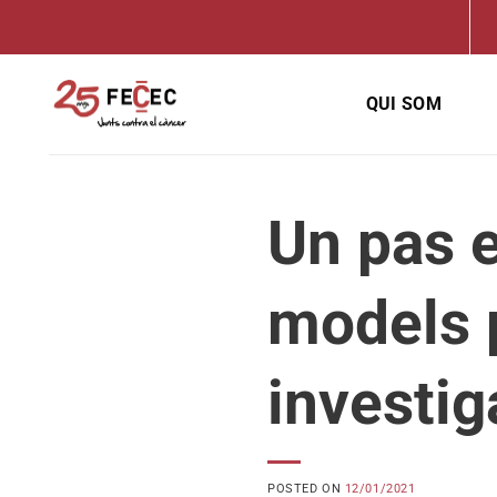
Skip
to
content
QUI SOM
Un pas e
models p
investig
POSTED ON
12/01/2021