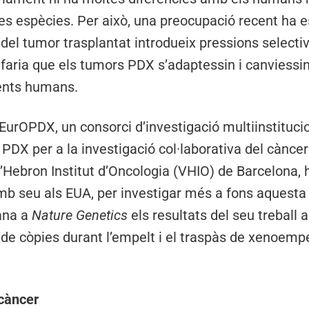
s espècies. Per això, una preocupació recent ha es
del tumor trasplantat introdueix pressions selectiv
faria que els tumors PDX s’adaptessin i canviess
ients humans.
urOPDX, un consorci d’investigació multiinstitucio
 PDX per a la investigació col·laborativa del càncer
l d’Hebron Institut d’Oncologia (VHIO) de Barcelona,
 seu als EUA, per investigar més a fons aquesta p
ana a
Nature Genetics
els resultats del seu treball a
 de còpies durant l’empelt i el traspàs de xenoemp
càncer