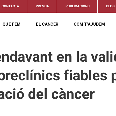
CONTACTA
PREMSA
PUBLICACIONS
BLOG
QUÈ FEM
EL CÀNCER
COM T’AJUDEM
ndavant en la vali
reclínics fiables p
ació del càncer