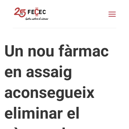
Skip
to
content
Un nou fàrmac
en assaig
aconsegueix
eliminar el