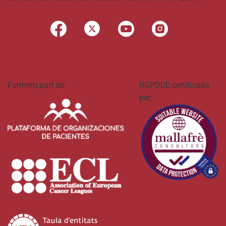
Formem part de:
RGPDUE certificada
per: