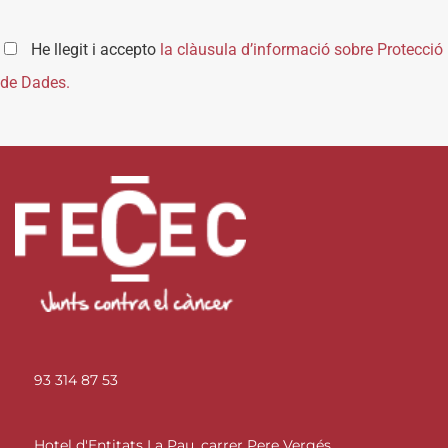
He llegit i accepto
la clàusula d’informació sobre Protecció
de Dades.
93 314 87 53
Hotel d'Entitats La Pau, carrer Pere Vergés,