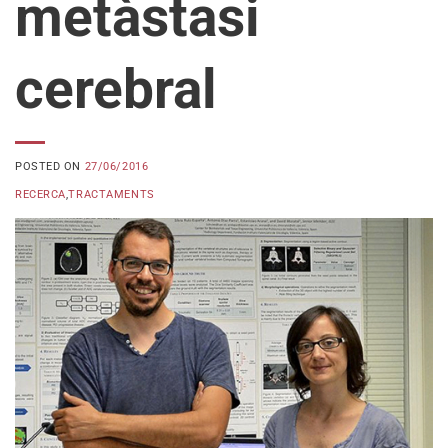
metàstasi
cerebral
POSTED ON
27/06/2016
RECERCA
,
TRACTAMENTS