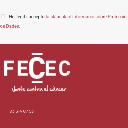
He llegit i accepto
la clàusula d’informació sobre Protecció
de Dades.
93 314 87 53