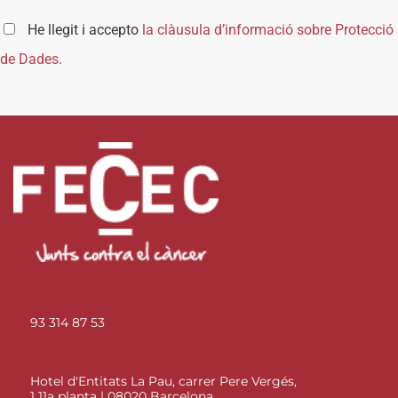
He llegit i accepto
la clàusula d’informació sobre Protecció
de Dades.
93 314 87 53
Hotel d'Entitats La Pau, carrer Pere Vergés,
1 11a planta | 08020 Barcelona