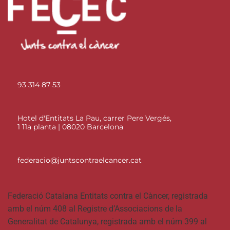
93 314 87 53
Hotel d'Entitats La Pau, carrer Pere Vergés,
1 11a planta | 08020 Barcelona
federacio@juntscontraelcancer.cat
Federació Catalana Entitats contra el Càncer, registrada
amb el núm 408 al Registre d’Associacions de la
Generalitat de Catalunya, registrada amb el núm 399 al