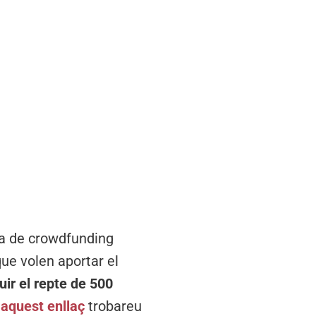
a de crowdfunding
que volen aportar el
ir el repte de 500
 aquest enllaç
trobareu