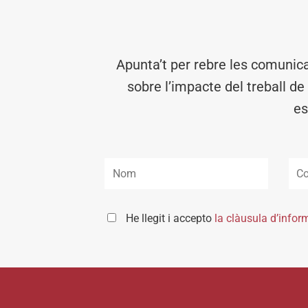
Apunta’t per rebre les comunic
sobre l’impacte del treball de
es
He llegit i accepto
la clàusula d’infor