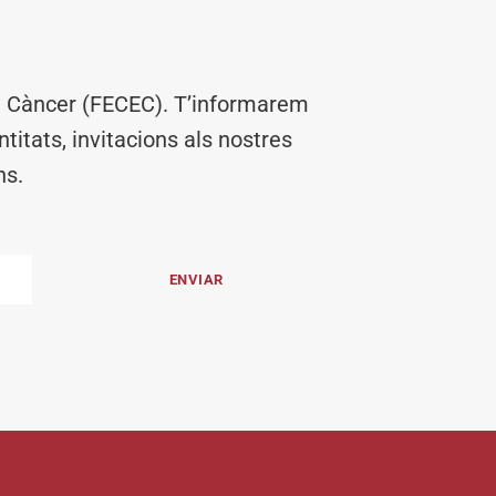
el Càncer (FECEC). T’informarem
titats, invitacions als nostres
ns.