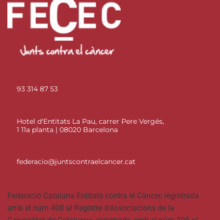
93 314 87 53
Hotel d'Entitats La Pau, carrer Pere Vergés,
1 11a planta | 08020 Barcelona
federacio@juntscontraelcancer.cat
Federació Catalana Entitats contra el Càncer, registrada
amb el núm 408 al Registre d’Associacions de la