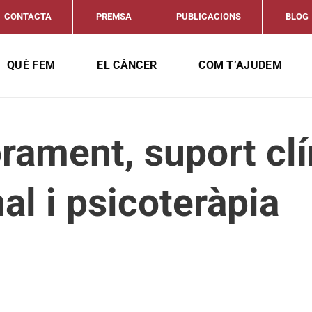
CONTACTA
PREMSA
PUBLICACIONS
BLOG
QUÈ FEM
EL CÀNCER
COM T’AJUDEM
ament, suport clí
l i psicoteràpia