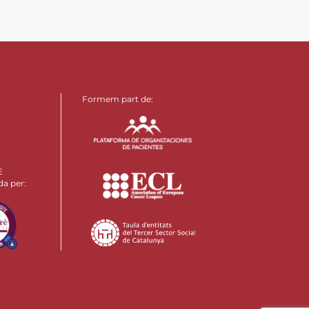
Formem part de:
E
da per: