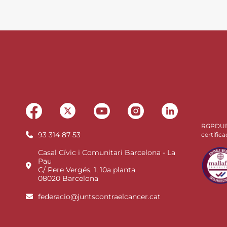
RGPDU
93 314 87 53
certifica
Casal Cívic i Comunitari Barcelona - La
Pau
C/ Pere Vergés, 1, 10a planta
08020 Barcelona
federacio@juntscontraelcancer.cat