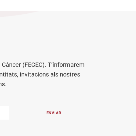
el Càncer (FECEC). T’informarem
titats, invitacions als nostres
ns.