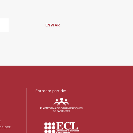
Formem part de:
E
da per: