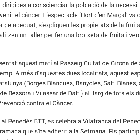
dirigides a conscienciar la població de la necessit
venir el càncer. L’espectacle ‘Hort d’en Marçal’ va 
ge adequat, s’expliquen les propietats de la fruita 
litzen un taller per fer una brotxeta de fruita i ve
sentat aquest matí al Passeig Ciutat de Girona de Sa
remp. A més d’aquestes dues localitats, aquest esp
atalunya (Borges Blanques, Banyoles, Salt, Blanes, s
de Bessora i Vilassar de Dalt ) al llarg de tots els 
revenció contra el Càncer.
 al Penedès BTT, es celebra a Vilafranca del Pened
gramada que s’ha adherit a la Setmana. Els partici