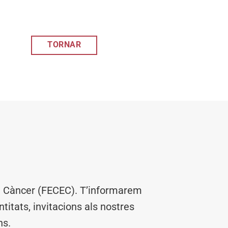
TORNAR
el Càncer (FECEC). T’informarem
titats, invitacions als nostres
ns.