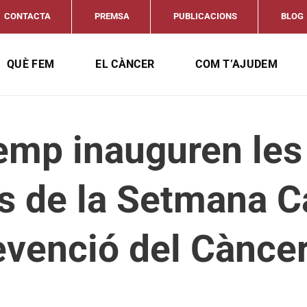
CONTACTA
PREMSA
PUBLICACIONS
BLOG
QUÈ FEM
EL CÀNCER
COM T’AJUDEM
remp inauguren les
ts de la Setmana C
evenció del Cànce