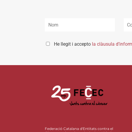
He llegit i accepto
la clàusula d’infor
Federació Catalana d'Entitats contra el