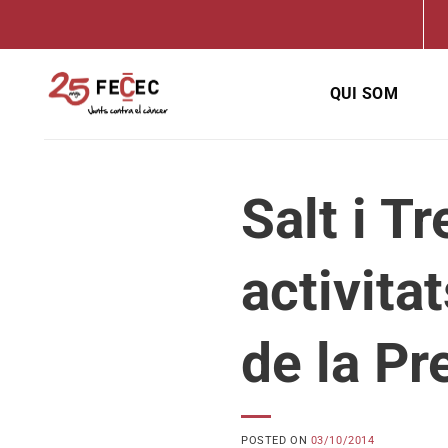
Skip
to
content
QUI SOM
Salt i T
activita
de la Pr
POSTED ON
03/10/2014