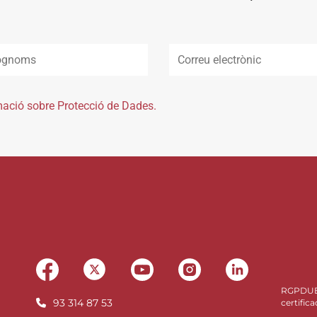
mació sobre Protecció de Dades.
RGPDU
93 314 87 53
certifica