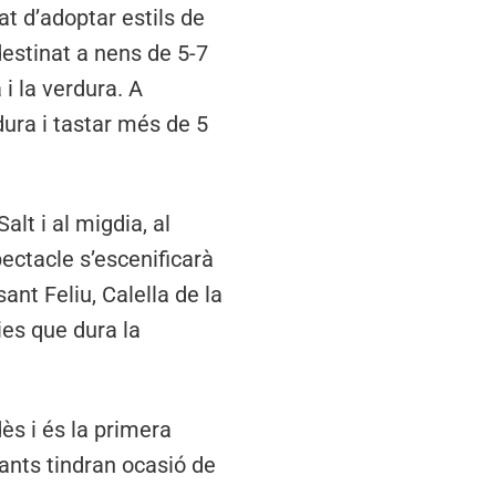
at d’adoptar estils de
destinat a nens de 5-7
i la verdura. A
rdura i tastar més de 5
lt i al migdia, al
ectacle s’escenificarà
ant Feliu, Calella de la
dies que dura la
ès i és la primera
pants tindran ocasió de