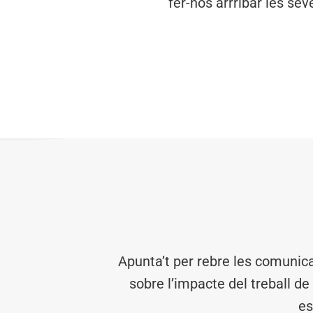
fer-nos arrribar les se
Apunta’t per rebre les comunic
sobre l’impacte del treball de
es