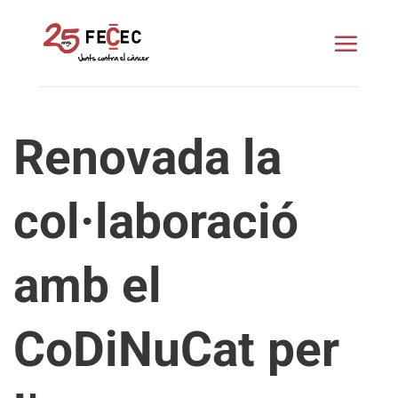
Skip
to
content
Renovada la
col·laboració
amb el
CoDiNuCat per