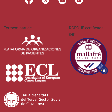
Formem part de:
RGPDUE certificada
per: