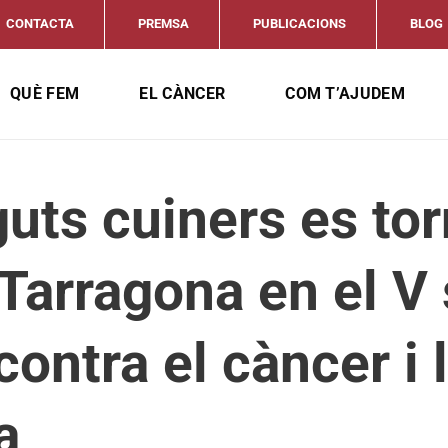
CONTACTA
PREMSA
PUBLICACIONS
BLOG
QUÈ FEM
EL CÀNCER
COM T’AJUDEM
uts cuiners es tor
 Tarragona en el V
contra el càncer i 
a