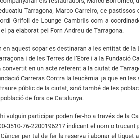
acompanyaran els restauradors, Marco Borromeo, d
ducatiu Tarragona, Marco Carreiro, de pastissos d
 Jordi Grifoll de Lounge Cambrils com a coordinado
l pa elaborat pel Forn Andreu de Tarragona.
n en aquest sopar es destinaran a les entitat de la
ragona i de les Terres de l’Ebre i a la Fundació Ca
 convertit en un acte referent a la ciutat de Tarrag
Fundació Carreras Contra la leucèmia, ja que en les 
raure públic de la ciutat, sinó també de les pobla
 població de fora de Catalunya.
i vulguin participar poden fer-ho a través de la Cai
-3510-76-2200196217 indicant el nom o trucant pe
 Càncer per tal de fer la reserva i abonar el tiquet a