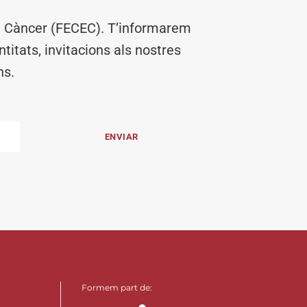
el Càncer (FECEC). T’informarem
titats, invitacions als nostres
ns.
Formem part de: