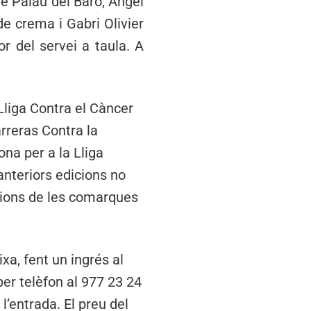
e Palau del Baró, Àngel
e crema i Gabri Olivier
r del servei a taula. A
 Lliga Contra el Càncer
rreras Contra la
ona per a la Lliga
anteriors edicions no
cions de les comarques
xa, fent un ingrés al
r telèfon al 977 23 24
 l’entrada. El preu del