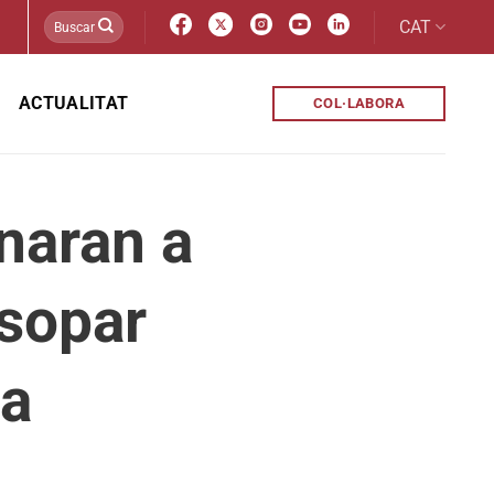
CAT
ACTUALITAT
COL·LABORA
naran a
 sopar
la