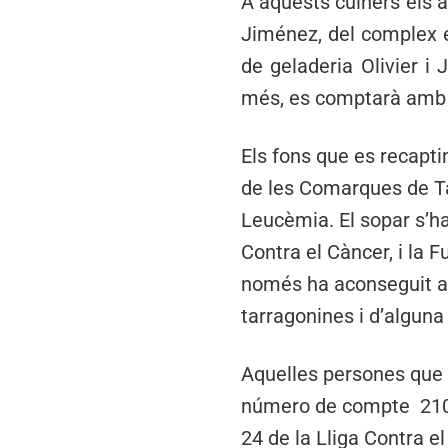
A aquests cuiners els 
Jiménez, del complex e
de geladeria Olivier i
més, es comptarà amb e
Els fons que es recapti
de les Comarques de Tar
Leucèmia. El sopar s’ha
Contra el Càncer, i la 
només ha aconseguit at
tarragonines i d’alguna
Aquelles persones que h
número de compte 2100
24 de la Lliga Contra el