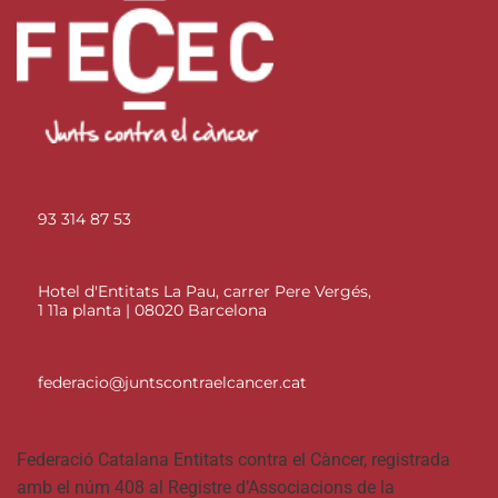
93 314 87 53
Hotel d'Entitats La Pau, carrer Pere Vergés,
1 11a planta | 08020 Barcelona
federacio@juntscontraelcancer.cat
Federació Catalana Entitats contra el Càncer, registrada
amb el núm 408 al Registre d’Associacions de la