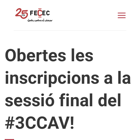
Skip
to
content
Obertes les
inscripcions a la
sessió final del
#3CCAV!