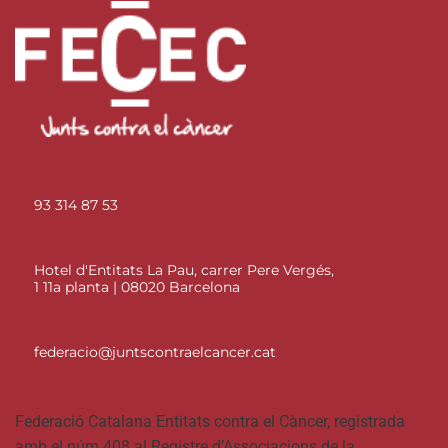
93 314 87 53
Hotel d'Entitats La Pau, carrer Pere Vergés,
1 11a planta | 08020 Barcelona
federacio@juntscontraelcancer.cat
Federació Catalana Entitats contra el Càncer, registrada
amb el núm 408 al Registre d’Associacions de la