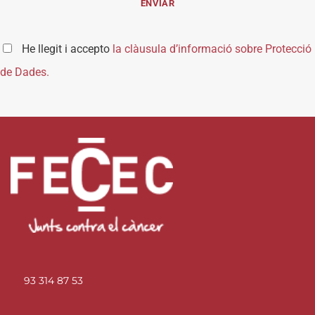
He llegit i accepto
la clàusula d’informació sobre Protecció
de Dades.
93 314 87 53