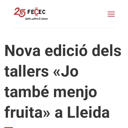
Skip
to
content
Nova edició dels
tallers «Jo
també menjo
fruita» a Lleida