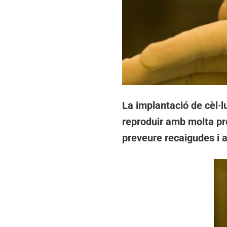
La implantació de cèl·l
reproduir amb molta prec
preveure recaigudes i a