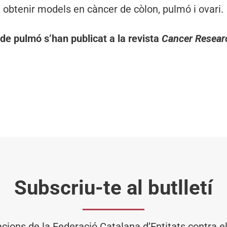
 obtenir models en càncer de còlon, pulmó i ovari.
 de pulmó s’han publicat a la revista
Cancer Resear
Subscriu-te al butlletí
acions de la Federació Catalana d’Entitats contra 