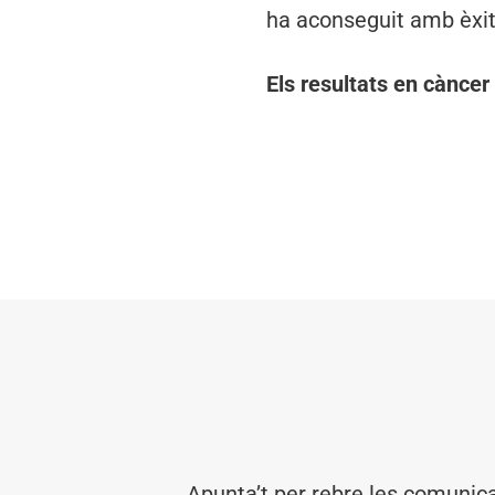
ha aconseguit amb èxit
Els resultats en càncer
Apunta’t per rebre les comunic