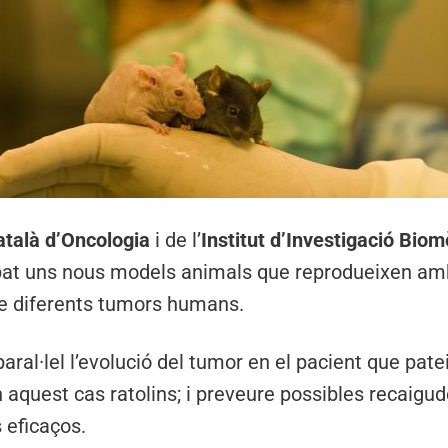
Català d’Oncologia
i de l’
Institut d’Investigació Biom
at uns nous models animals que reprodueixen amb 
 de diferents tumors humans.
ral·lel l’evolució del tumor en el pacient que patei
n aquest cas ratolins; i preveure possibles recaigud
 eficaços.