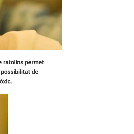
e ratolins permet
 possibilitat de
òxic.