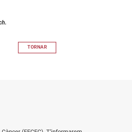
ch.
TORNAR
el Càncer (FECEC). T’informarem