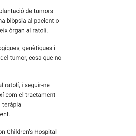
mplantació de tumors
na biòpsia al pacient o
ix òrgan al ratolí.
ògiques, genètiques i
 del tumor, cosa que no
 ratolí, i seguir-ne
així com el tractament
 teràpia
ent.
on Children’s Hospital