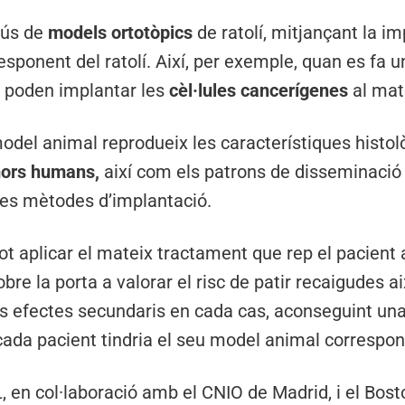
’ús de
models ortotòpics
de ratolí, mitjançant la i
sponent del ratolí. Així, per exemple, quan es fa u
es poden implantar les
cèl·lules cancerígenes
al mate
odel animal reprodueix les característiques histol
ors humans,
així com els patrons de disseminació
es mètodes d’implantació.
t aplicar el mateix tractament que rep el pacient al
 obre la porta a valorar el risc de patir recaigudes 
 efectes secundaris en cada cas, aconseguint una
cada pacient tindria el seu model animal correspon
L, en col·laboració amb el CNIO de Madrid, i el Bost