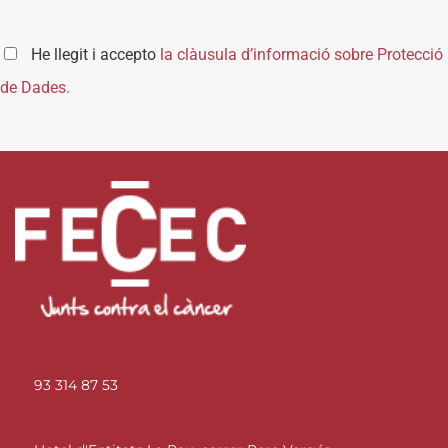
He llegit i accepto
la clàusula d’informació sobre Protecció
de Dades.
93 314 87 53