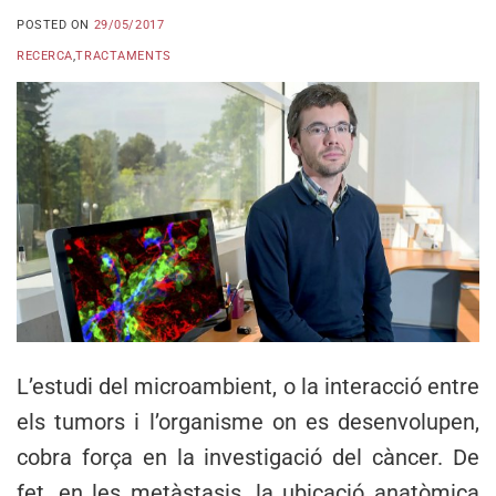
POSTED ON
29/05/2017
RECERCA
,
TRACTAMENTS
L’estudi del microambient, o la interacció entre
els tumors i l’organisme on es desenvolupen,
cobra força en la investigació del càncer. De
fet, en les metàstasis, la ubicació anatòmica