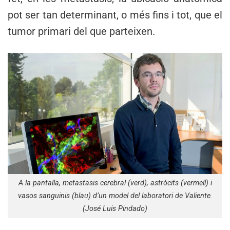
pot ser tan determinant, o més fins i tot, que el
tumor primari del que parteixen.
A la pantalla, metastasis cerebral (verd), astròcits (vermell) i
vasos sanguinis (blau) d’un model del laboratori de Valiente.
(José Luis Pindado)