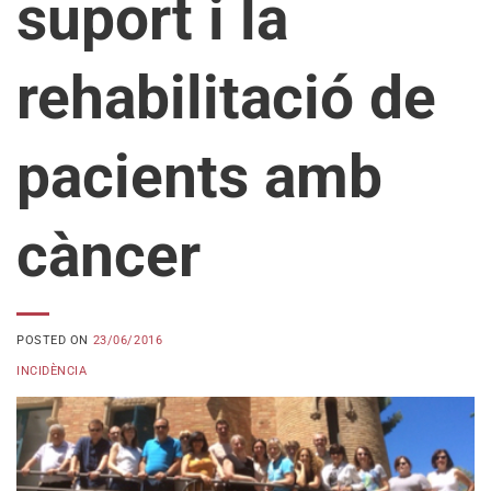
suport i la
rehabilitació de
pacients amb
càncer
POSTED ON
23/06/2016
INCIDÈNCIA