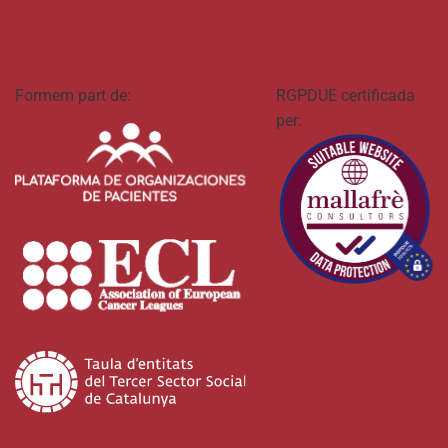
Formem part de:
RGPDUE certificada
per: