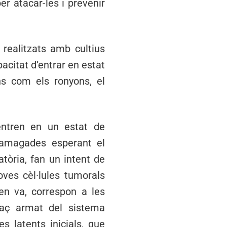
r atacar-les i prevenir
realitzats amb cultius
pacitat d’entrar en estat
ans com els ronyons, el
 entren en un estat de
n amagades esperant el
tòria, fan un intent de
oves cèl·lules tumorals
n va, correspon a les
braç armat del sistema
s latents inicials, que