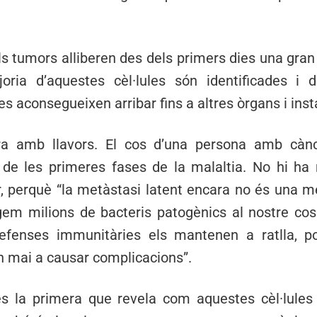
ls tumors alliberen des dels primers dies una gran 
ria d’aquestes cèl·lules són identificades i 
 aconsegueixen arribar fins a altres òrgans i instal
a amb llavors. El cos d’una persona amb càn
 de les primeres fases de la malaltia. No hi ha
or, perquè “la metàstasi latent encara no és una m
gem milions de bacteris patogènics al nostre co
defenses immunitàries els mantenen a ratlla, 
an mai a causar complicacions”.
és la primera que revela com aquestes cèl·lules