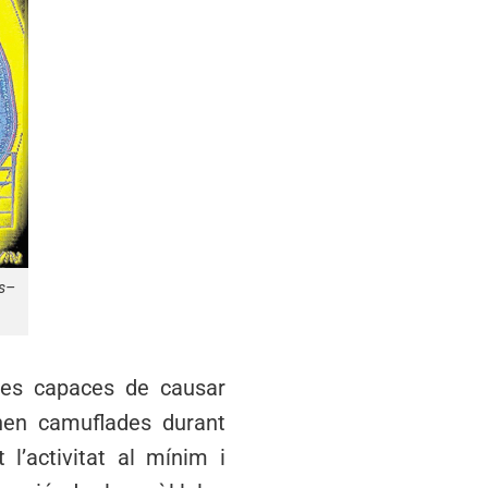
ns–
les capaces de causar
anen camuflades durant
l’activitat al mínim i