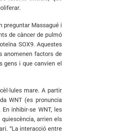
liferar.
van preguntar Massagué i
dents de càncer de pulmó
proteïna SOX9. Aquestes
rs anomenen factors de
es gens i que canvien el
èl·lules mare. A partir
ada WNT (es pronuncia
s. En inhibir-se WNT, les
 quiescència, arrien els
i. “La interacció entre