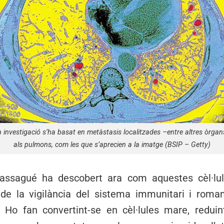
 investigació s’ha basat en metàstasis localitzades –entre altres òrga
als pulmons, com les que s’aprecien a la imatge (BSIP – Getty)
Massagué ha descobert ara com aquestes cèl·lu
de la vigilància del sistema immunitari i rom
Ho fan convertint-se en cèl·lules mare, reduint 