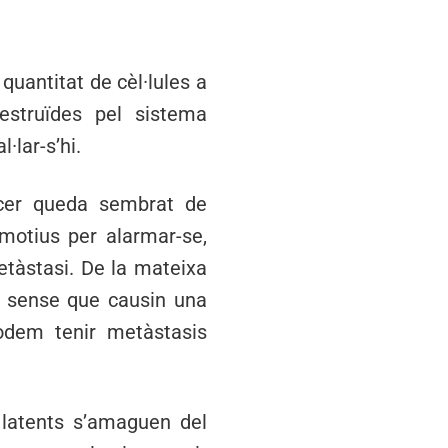
quantitat de cèl·lules a
destruïdes pel sistema
·lar-s’hi.
cer queda sembrat de
 motius per alarmar-se,
etàstasi. De la mateixa
s sense que causin una
podem tenir metàstasis
 latents s’amaguen del