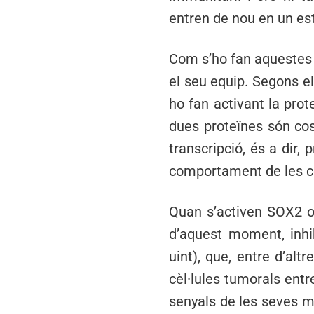
entren de nou en un est
Com s’ho fan aquestes c
el seu equip. Segons el
ho fan activant la pro
dues proteïnes són co
transcripció, és a dir,
comportament de les cè
Quan s’activen SOX2 o 
d’aquest moment, inh
uint), que, entre d’altr
cèl·lules tumorals entr
senyals de les seves m