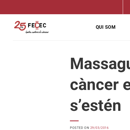
Skip
to
content
QUI SOM
Massagu
càncer e
s’estén
POSTED ON
29/03/2016