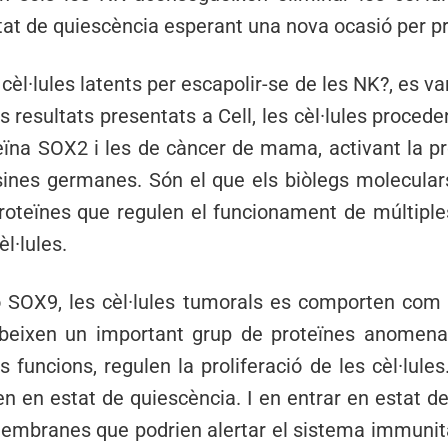
at de quiescència esperant una nova ocasió per pro
èl·lules latents per escapolir-se de les NK?, es 
s resultats presentats a Cell, les cèl·lules proce
teïna SOX2 i les de càncer de mama, activant la 
sines germanes. Són el que els biòlegs molecula
 proteïnes que regulen el funcionament de múltipl
l·lules.
SOX9, les cèl·lules tumorals es comporten com c
ibeixen un important grup de proteïnes anomen
es funcions, regulen la proliferació de les cèl·lule
en en estat de quiescència. I en entrar en estat de
embranes que podrien alertar el sistema immunitar