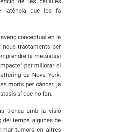
nció de les cèl·lules
 latència que les fa
n avenç conceptual en la
 a nous tractaments per
Comprendre la metàstasi
impacte” per millorar el
Kettering de Nova York.
les morts per càncer, ja
stasis sí que ho fan.
ns trenca amb la visió
rg del temps, algunes de
formar tumors en altres