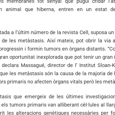
es membranes tot senyal que pugui cridar l’ate
n animal que hiberna, entren en un estat de
tada a l’últim número de la revista Cell, suposa u
 de les metàstasis. Així mateix, pot obrir la via
 progressin i formin tumors en òrgans distants. “
ran oportunitat inexplorada que pot tenir un gran 
 declara Massagué, director de l’ Institut Sloan-
que les metàstasis són la causa de la majoria de 
rs primaris no afecten òrgans vitals però les metà
tasis que emergeix de les últimes investigacio
 els tumors primaris van alliberant cèl·lules al lla
rit les alteracions genètiques necessàries per 