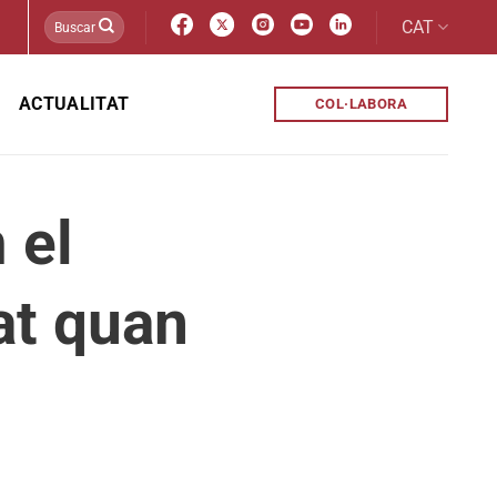
CAT
ACTUALITAT
COL·LABORA
 el
at quan