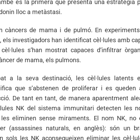
mbé és la primera que presenta una estratègia pe
onin lloc a metàstasi.
 en càncers de mama i de pulmó. En experiments 
s, els investigadors han identificat cèl·lules amb ca
cèl·lules s’han mostrat capaces d’infiltrar òrg
l càncer de mama, els pulmons.
t a la seva destinació, les cèl·lules latents
nifica que s’abstenen de proliferar i es quede
ió. De tant en tant, de manera aparentment alea
l·lules NK del sistema immunitari detecten les n
 les eliminen sense miraments. El nom NK, no e
iller (assassines naturals, en anglès): són un 
n sols les NK aconsegueixen eliminar les cèl·lule