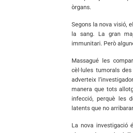
òrgans.
Segons la nova visió, e
la sang. La gran majo
immunitari. Però algunes
Massagué les compar
cèl·lules tumorals des
adverteix l’investigad
manera que tots allot
infecció, perquè les 
latents que no arribar
La nova investigació 