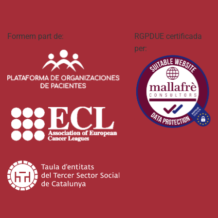
Formem part de:
RGPDUE certificada
per: