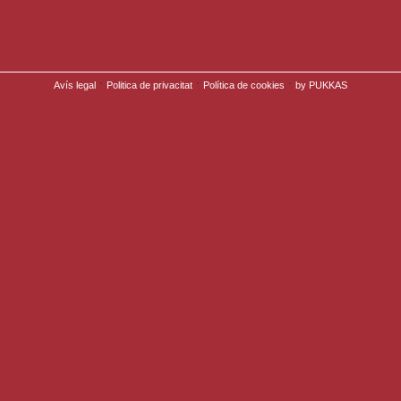
·
·
·
Avís legal
Politica de privacitat
Política de cookies
by PUKKAS