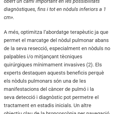
obert un camí important en les possibilitats
diagnòstiques, fins i tot en nòduls inferiors a 1
cm».
A més, optimitza l’abordatge terapèutic ja que
permet el marcatge del nòdul pulmonar abans
de la seva resecció, especialment en nòduls no
palpables i/o mitjançant tècniques
quirúrgiques mínimament invasives (2). Els
experts destaquen aquests beneficis perquè
els nòduls pulmonars són una de les
manifestacions del càncer de pulmó i la
seva detecció i diagnòstic pot permetre el
tractament en estadis inicials. Un altre
objectiu clau de la broncoscòpia per navegació