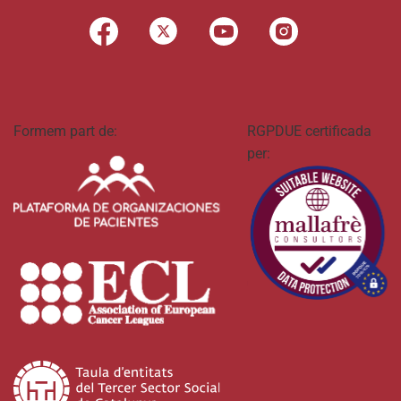
Formem part de:
RGPDUE certificada
per: