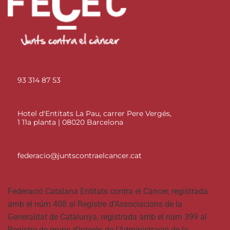
93 314 87 53
Hotel d'Entitats La Pau, carrer Pere Vergés,
1 11a planta | 08020 Barcelona
federacio@juntscontraelcancer.cat
Federació Catalana Entitats contra el Càncer, registrada
amb el núm 408 al Registre d’Associacions de la
Generalitat de Catalunya, registrada amb el núm 399 al
Registre de grups d’interès de l’Administració de la