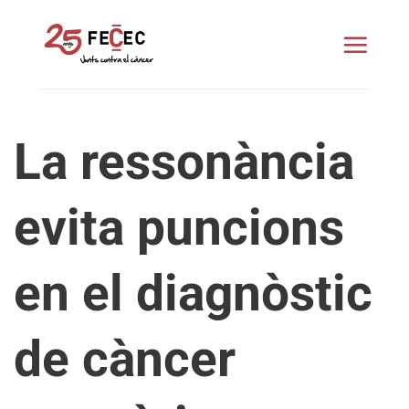
Skip
to
content
La ressonància
evita puncions
en el diagnòstic
de càncer