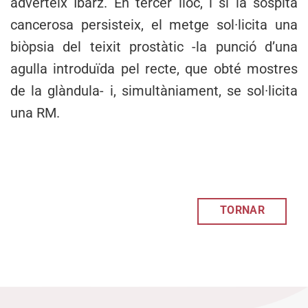
adverteix Ibarz. En tercer lloc, i si la sospita
cancerosa persisteix, el metge sol·licita una
biòpsia del teixit prostàtic -la punció d’una
agulla introduïda pel recte, que obté mostres
de la glàndula- i, simultàniament, se sol·licita
una RM.
TORNAR