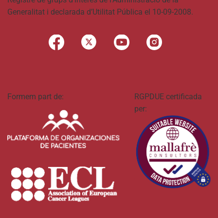
Generalitat i declarada d’Utilitat Pública el 10-09-2008.
Formem part de:
RGPDUE certificada
per: