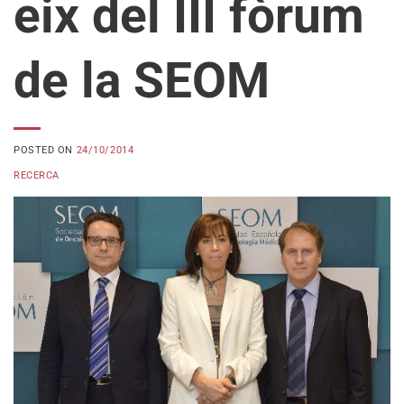
eix del III fòrum
de la SEOM
POSTED ON
24/10/2014
RECERCA