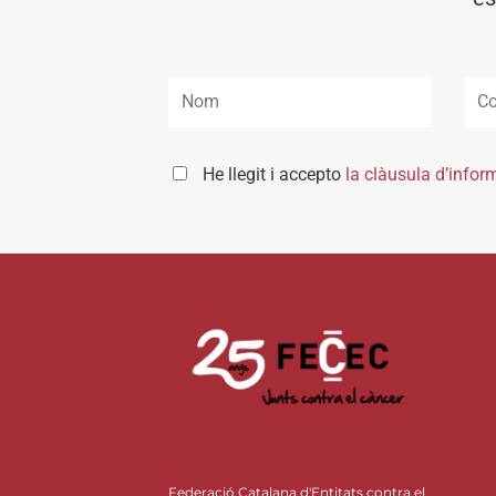
He llegit i accepto
la clàusula d’infor
Federació Catalana d'Entitats contra el