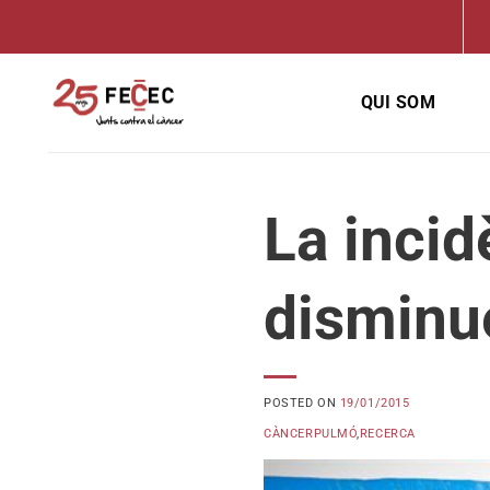
Skip
to
content
QUI SOM
La incid
disminue
POSTED ON
19/01/2015
CÀNCERPULMÓ
,
RECERCA