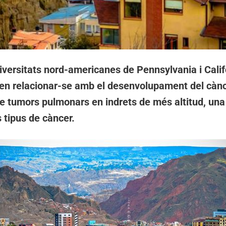
niversitats nord-americanes de Pennsylvania i Cali
oden relacionar-se amb el desenvolupament del càn
e tumors pulmonars en indrets de més altitud, una 
s tipus de càncer.