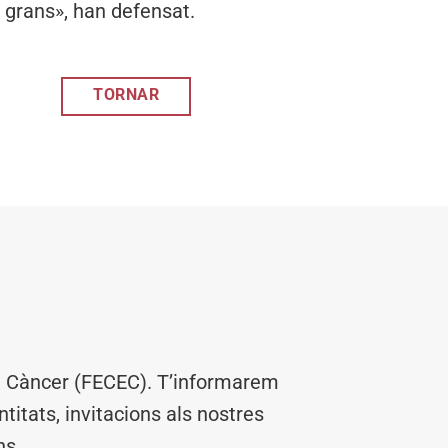
 grans», han defensat.
TORNAR
el Càncer (FECEC). T’informarem
titats, invitacions als nostres
ns.