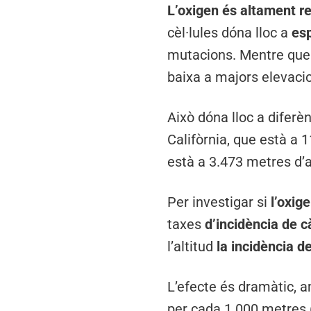
L’oxigen és altament r
cèl·lules dóna lloc a
esp
mutacions. Mentre que 
baixa a majors elevaci
Això dóna lloc a diferèn
Califòrnia, que està a 
està a 3.473 metres d’a
Per investigar si
l’oxig
taxes
d’incidència de 
l’altitud
la incidència d
L’efecte és dramàtic,
per cada 1.000 metres 