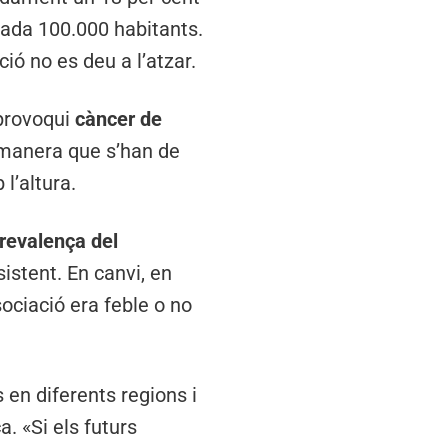
cada 100.000 habitants.
ió no es deu a l’atzar.
 provoqui
càncer de
e manera que s’han de
l’altura.
revalença del
sistent. En canvi, en
sociació era feble o no
 en diferents regions i
a. «Si els futurs