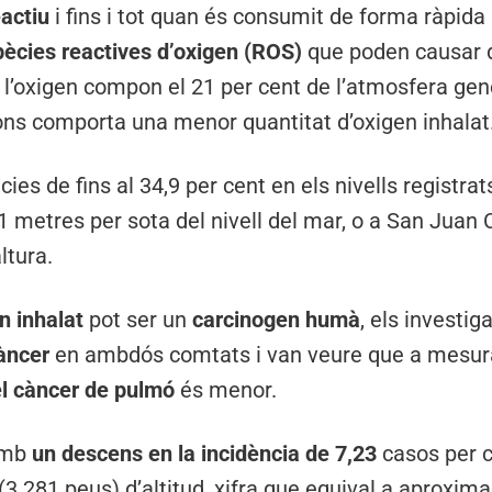
eactiu
i fins i tot quan és consumit de forma ràpida 
ècies reactives d’oxigen (ROS)
que poden causar da
l’oxigen compon el 21 per cent de l’atmosfera gene
ons comporta una menor quantitat d’oxigen inhalat
cies de fins al 34,9 per cent en els nivells registra
11 metres per sota del nivell del mar, o a San Juan 
ltura.
en inhalat
pot ser un
carcinogen humà
, els investi
càncer
en ambdós comtats i van veure que a mesu
el càncer de pulmó
és menor.
 amb
un descens en la incidència de 7,23
casos per c
(3.281 peus) d’altitud, xifra que equival a aproxi