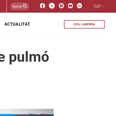
CAT
ACTUALITAT
COL·LABORA
de pulmó