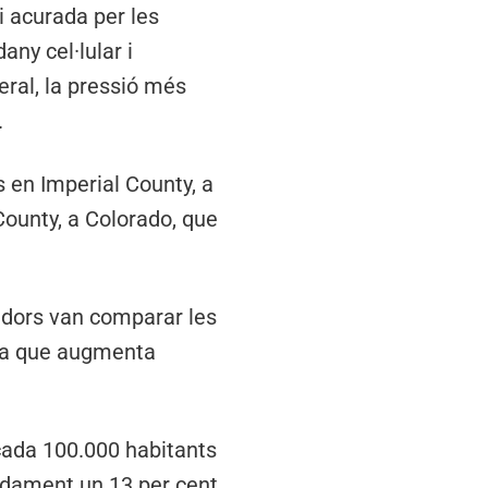
i acurada per les
ny cel·lular i
ral, la pressió més
.
ts en Imperial County, a
County, a Colorado, que
gadors van comparar les
ra que augmenta
ada 100.000 habitants
madament un 13 per cent