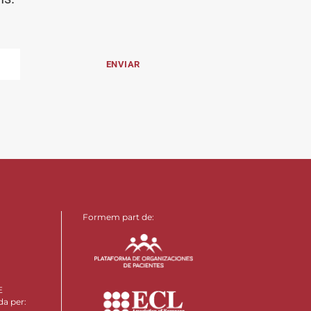
Formem part de:
E
da per: