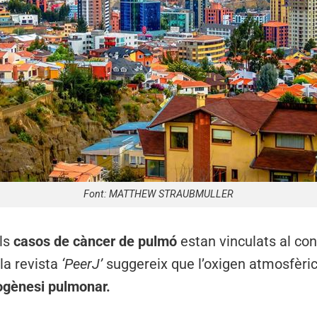
Font: MATTHEW STRAUBMULLER
els
casos de càncer de pulmó
estan vinculats al co
 la revista
‘PeerJ’
suggereix que l’oxigen atmosfèric
ogènesi pulmonar.