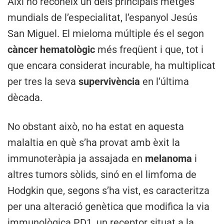
Així ho reconeix un dels principals metges
mundials de l’especialitat, l’espanyol Jesús
San Miguel. El mieloma múltiple és el segon
càncer hematològic
més freqüent i que, tot i
que encara considerat incurable, ha multiplicat
per tres la seva
supervivència
en l’última
dècada.
No obstant això, no ha estat en aquesta
malaltia en què s’ha provat amb èxit la
immunoteràpia ja assajada en
melanoma
i
altres tumors sòlids, sinó en el limfoma de
Hodgkin que, segons s’ha vist, es caracteritza
per una alteració genètica que modifica la via
immunològica PD1, un receptor situat a la