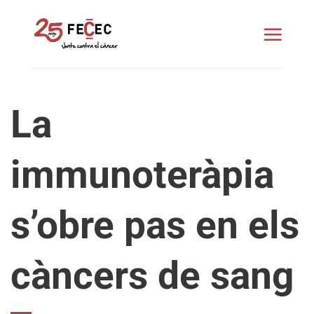
Skip
to
content
La
immunoteràpia
s’obre pas en els
càncers de sang