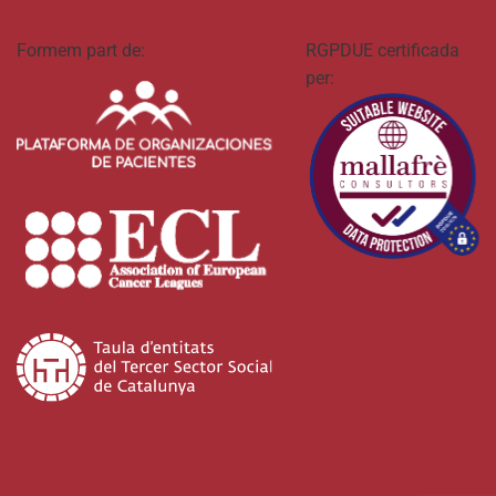
Formem part de:
RGPDUE certificada
per: