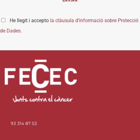
He llegit i accepto
la clàusula d’informació sobre Protecció
de Dades.
93 314 87 53