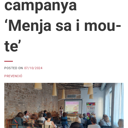
campanya
‘Menja sa i mou-
te’
POSTED ON
07/10/2024
PREVENCIÓ