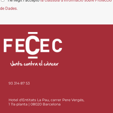
He llegit i accepto
la clàusula d’informació sobre Protecció
de Dades.
93 314 87 53
Hotel d'Entitats La Pau, carrer Pere Vergés,
1 11a planta | 08020 Barcelona