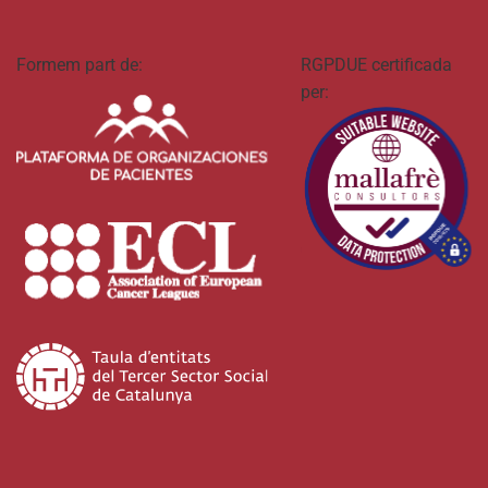
Formem part de:
RGPDUE certificada
per: