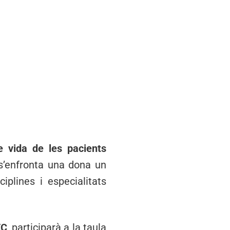
e vida de les pacients
 s’enfronta una dona un
plines i especialitats
EC
, participarà a la taula