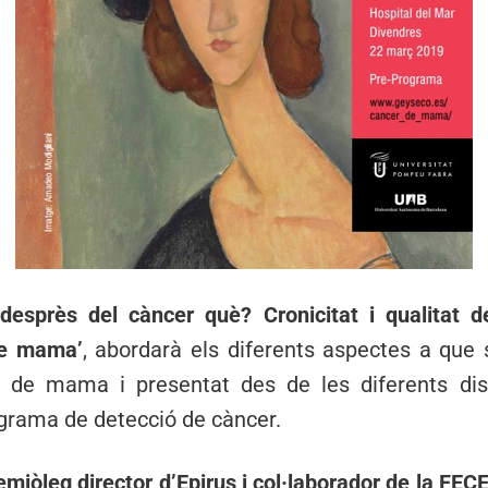
 desprès del càncer què? Cronicitat i qualitat d
de mama’
, abordarà els diferents aspectes a que
 de mama i presentat des de les diferents disci
grama de detecció de càncer.
demiòleg director d’Epirus i col·laborador de la FEC