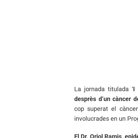
La jornada titulada ‘
I
desprès d’un càncer 
cop superat el càncer
involucrades en un Pro
El Dr. Oriol Ramis, epi