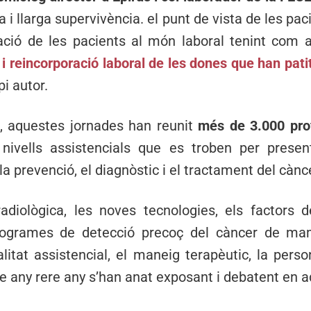
a i llarga supervivència. el punt de vista de les pac
ació de les pacients al món laboral tenint com a
ó i reincorporació laboral de les dones que han pa
pi autor.
s, aquestes jornades han reunit
més de 3.000 prof
i nivells assistencials que es troben per present
la prevenció, el diagnòstic i el tractament del cà
radiològica, les noves tecnologies, els factors de
 programes de detecció precoç del càncer de m
itat assistencial, el maneig terapèutic, la person
e any rere any s’han anat exposant i debatent en 