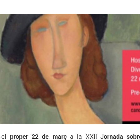
à el
proper 22 de març
a la XXII J
ornada sob