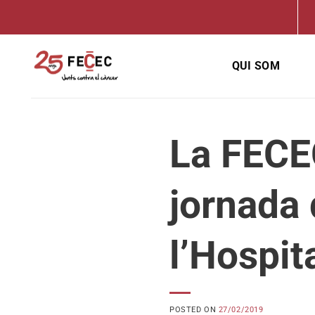
Skip
to
content
QUI SOM
La FECEC
jornada
l’Hospit
POSTED ON
27/02/2019