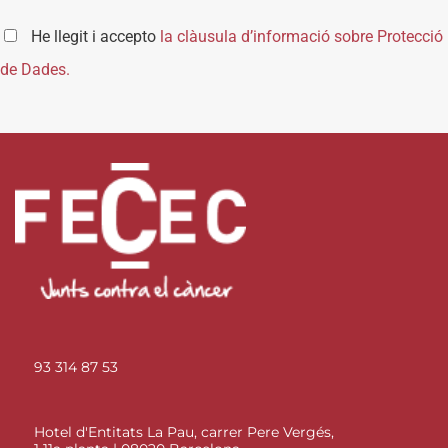
He llegit i accepto
la clàusula d’informació sobre Protecció
de Dades.
93 314 87 53
Hotel d'Entitats La Pau, carrer Pere Vergés,