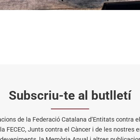
Subscriu-te al butlletí
acions de la Federació Catalana d’Entitats contra 
 la FECEC, Junts contra el Càncer i de les nostres en
deveniments, la Memòria Anual i altres publicacio