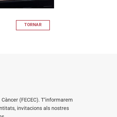
TORNAR
el Càncer (FECEC). T’informarem
titats, invitacions als nostres
ns.