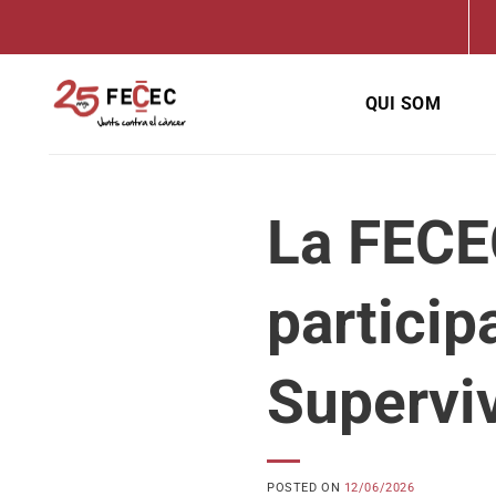
Skip
to
content
QUI SOM
La FECE
partici
Supervi
POSTED ON
12/06/2026