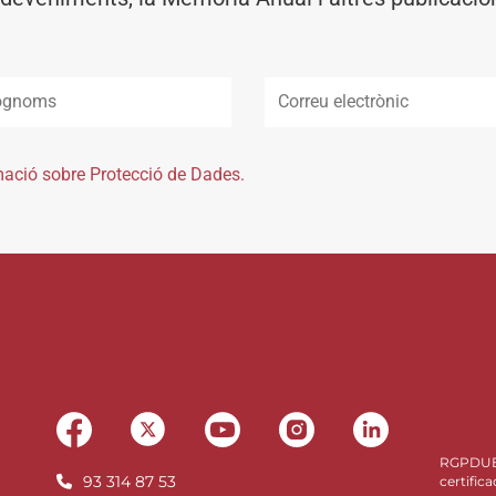
mació sobre Protecció de Dades.
RGPDU
93 314 87 53
certifica