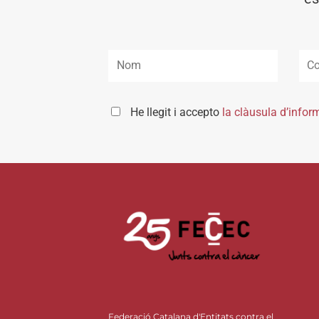
He llegit i accepto
la clàusula d’infor
Federació Catalana d'Entitats contra el