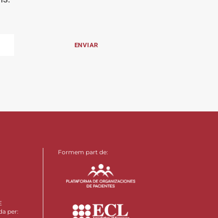
Formem part de:
E
da per: