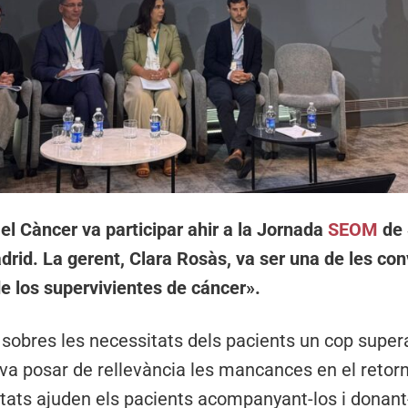
el Càncer va participar ahir a la Jornada
SEOM
de 
rid. La gerent, Clara Rosàs, va ser una de les con
 los supervivientes de cáncer».
 sobres les necessitats dels pacients un cop super
va posar de rellevància les mancances en el retorn a
itats ajuden els pacients acompanyant-los i donant