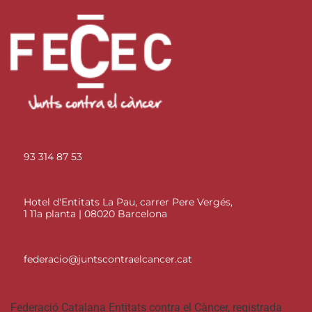
93 314 87 53
Hotel d'Entitats La Pau, carrer Pere Vergés,
1 11a planta | 08020 Barcelona
federacio@juntscontraelcancer.cat
Federació Catalana Entitats contra el Càncer, registrada