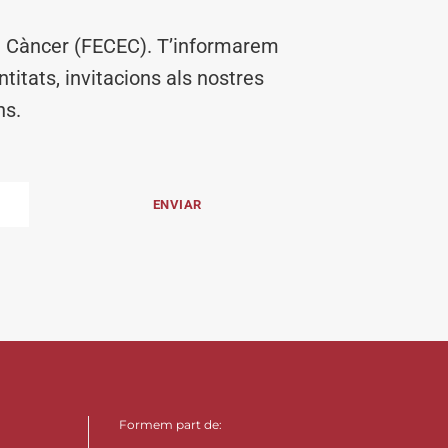
el Càncer (FECEC). T’informarem
titats, invitacions als nostres
ns.
Formem part de: