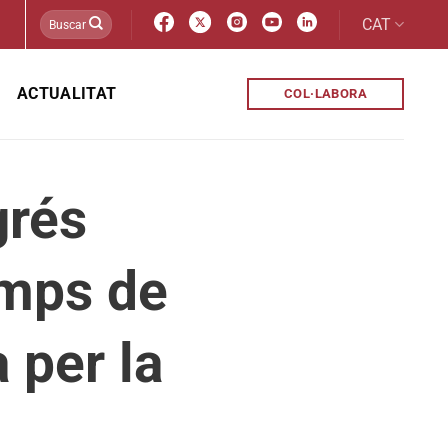
CAT
ACTUALITAT
COL·LABORA
grés
emps de
 per la