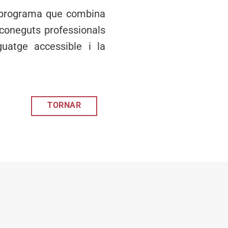
n programa que combina
reconeguts professionals
guatge accessible i la
TORNAR