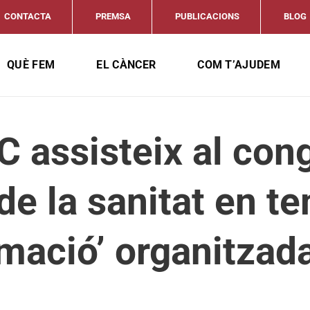
CONTACTA
PREMSA
PUBLICACIONS
BLOG
QUÈ FEM
EL CÀNCER
COM T’AJUDEM
 assisteix al con
de la sanitat en t
mació’ organitzada