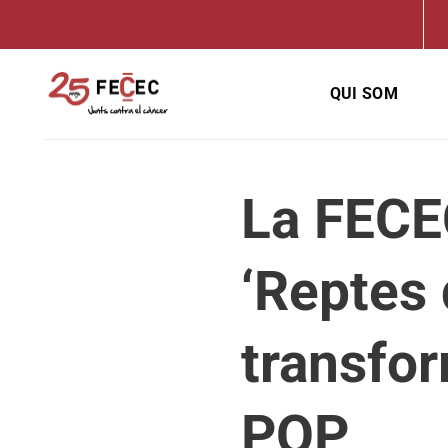
Skip
to
content
QUI SOM
La FECEC
‘Reptes 
transfor
POP