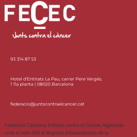
93 314 87 53
Hotel d'Entitats La Pau, carrer Pere Vergés,
1 11a planta | 08020 Barcelona
federacio@juntscontraelcancer.cat
Federació Catalana Entitats contra el Càncer, registrada
amb el núm 408 al Registre d’Associacions de la