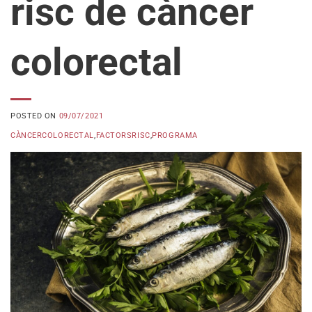
risc de càncer
colorectal
POSTED ON
09/07/2021
CÀNCERCOLORECTAL
,
FACTORSRISC
,
PROGRAMA