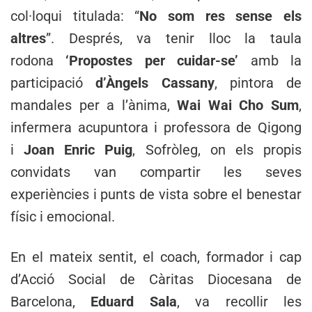
col·loqui titulada: “
No som res sense els
altres
”. Després, va tenir lloc la taula
rodona
‘Propostes per cuidar-se’
amb la
participació
d’Àngels Cassany
, pintora de
mandales per a l’ànima,
Wai Wai Cho Sum
,
infermera acupuntora i professora de Qigong
i
Joan Enric Puig
, Sofròleg, on els propis
convidats van compartir les seves
experiències i punts de vista sobre el benestar
físic i emocional.
En el mateix sentit, el coach, formador i cap
d’Acció Social de Càritas Diocesana de
Barcelona,
Eduard Sala
, va recollir les