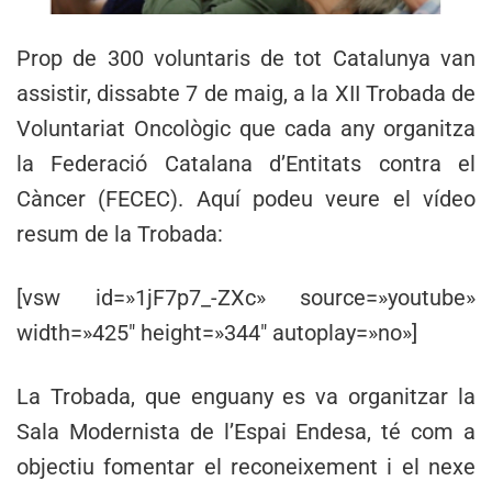
Prop de 300 voluntaris de tot Catalunya van
assistir, dissabte 7 de maig, a la XII Trobada de
Voluntariat Oncològic que cada any organitza
la Federació Catalana d’Entitats contra el
Càncer (FECEC). Aquí podeu veure el vídeo
resum de la Trobada:
[vsw id=»1jF7p7_-ZXc» source=»youtube»
width=»425″ height=»344″ autoplay=»no»]
La Trobada, que enguany es va organitzar la
Sala Modernista de l’Espai Endesa, té com a
objectiu fomentar el reconeixement i el nexe