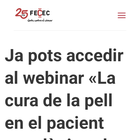
Skip
to
content
Ja pots accedir
al webinar «La
cura de la pell
en el pacient