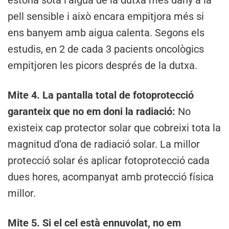
estona sota l’aigua de la dutxa més dany a la
pell sensible i això encara empitjora més si
ens banyem amb aigua calenta. Segons els
estudis, en 2 de cada 3 pacients oncològics
empitjoren les picors després de la dutxa.
Mite 4. La pantalla total de fotoprotecció
garanteix que no em doni la radiació:
No
existeix cap protector solar que cobreixi tota la
magnitud d’ona de radiació solar. La millor
protecció solar és aplicar fotoprotecció cada
dues hores, acompanyat amb protecció física
millor.
Mite 5. Si el cel està ennuvolat, no em