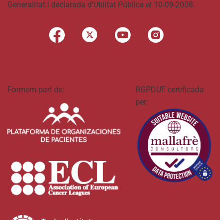
Generalitat i declarada d’Utilitat Pública el 10-09-2008.
Formem part de:
RGPDUE certificada
per: