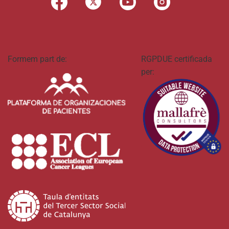
Formem part de:
RGPDUE certificada
per: