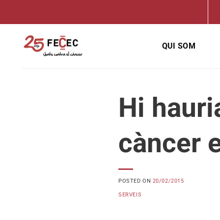
Skip
to
content
QUI SOM
Hi hauri
càncer e
POSTED ON
20/02/2015
SERVEIS