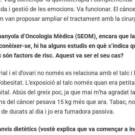
vida i gestió de les emocions. Va funcionar. El cànc
 van proposar ampliar el tractament amb la cirurgia
panyola d’Oncologia Mèdica (SEOM), encara que la
conèixer-se, hi ha alguns estudis en què s’indica q
alc són factors de risc. Aquest va ser el seu cas?
ial i el d’ovari no només es relaciona amb el talc i l
obesitat. L’exposició al talc només quan era petita
ital. Abús del greix poc, ja que mai m’ha agradat la
bans del càncer pesava 15 kg més que ara. Tabac, n
de ducats al dia i jo era fumadora passiva.
canvis dietètics (vostè explica que va començar a i