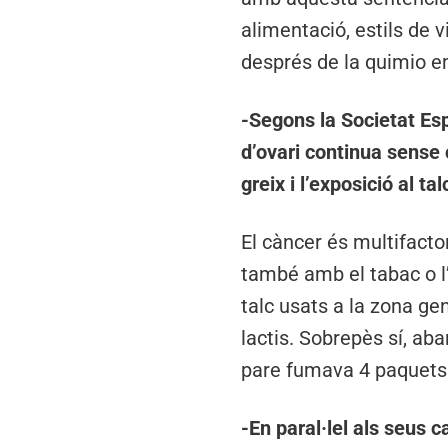
alimentació, estils de 
després de la quimio em
-Segons la Societat Es
d’ovari continua sense 
greix i l’exposició al t
El càncer és multifactor
també amb el tabac o l’
talc usats a la zona gen
lactis. Sobrepès sí, a
pare fumava 4 paquets 
-En paral·lel als seus 