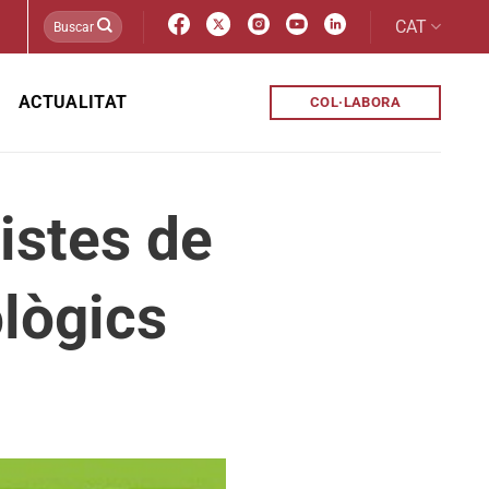
CAT
ACTUALITAT
COL·LABORA
nistes de
ològics