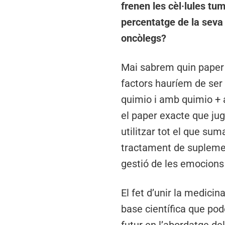
frenen les cèl·lules tu
percentatge de la seva 
oncòlegs?
Mai sabrem quin paper v
factors hauríem de ser
quimio i amb quimio + a
el paper exacte que jug
utilitzar tot el que su
tractament de suplemen
gestió de les emocions 
El fet d’unir la medic
base científica que pod
futur en l’abordatge de