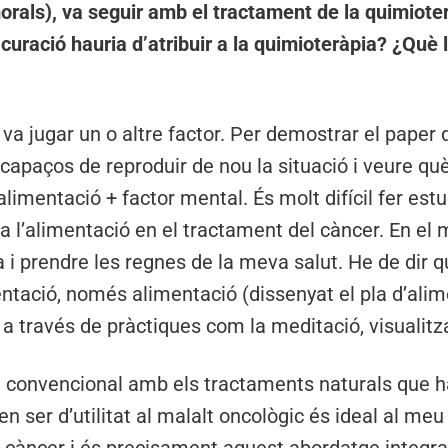
morals), va seguir amb el tractament de la quimioter
curació hauria d’atribuir a la quimioteràpia? ¿Què 
a jugar un o altre factor. Per demostrar el paper 
 capaços de reproduir de nou la situació i veure 
limentació + factor mental. És molt difícil fer est
a l’alimentació en el tractament del càncer. En el 
ma i prendre les regnes de la meva salut. He de dir 
tació, només alimentació (dissenyat el pla d’alime
a través de pràctiques com la meditació, visualitza
ina convencional amb els tractaments naturals que
en ser d’utilitat al malalt oncològic és ideal al me
l càncer i és precisament aquest abordatge integrat