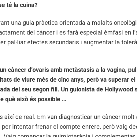
ue té la cuina?
rant una guia pràctica orientada a malalts oncològ
tractament del càncer i es farà especial èmfasi en l
 pal·liar efectes secundaris i augmentar la tolerànc
 un càncer d’ovaris amb metàstasis a la vagina, pu
itats de viure més de cinc anys, però va superar e
da del seu segon fill. Un guionista de Hollywood s
de què això és possible …
s així de real. Em van diagnosticar un càncer molt
per intentar frenar el compte enrere, però vaig d
. Vaig començar la quimioteràpia i complementar