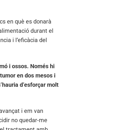
ics en què es donarà
’alimentació durant el
ia i l’eficàcia del
lmó i ossos. Només hi
l tumor en dos mesos i
’hauria d’esforçar molt
 avançat i em van
ecidir no quedar-me
 el tractament amb