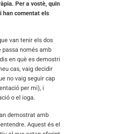
àpia. Per a vostè, quin
li han comentat els
que van tenir els dos
què passa només amb
udis en què es demostri
meu cas, vaig decidir
que no vaig seguir cap
ntació per mi), i
ció o el ioga.
 han demostrat amb
u entendre. Aquest és el
iu el que estan oferint