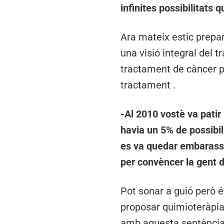
infinites possibilitats q
Ara mateix estic prepa
una visió integral del 
tractament de càncer per
tractament .
-Al 2010 vostè va patir
havia un 5% de possibil
es va quedar embarassa
per convèncer la gent 
Pot sonar a guió però é
proposar quimioteràpia 
amb aquesta sentència