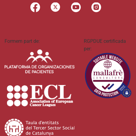
Formem part de:
RGPDUE certificada
per: