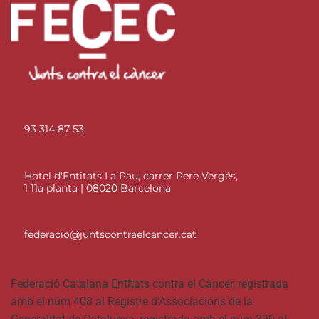
93 314 87 53
Hotel d'Entitats La Pau, carrer Pere Vergés,
1 11a planta | 08020 Barcelona
federacio@juntscontraelcancer.cat
Federació Catalana Entitats contra el Càncer, registrada
amb el núm 408 al Registre d’Associacions de la