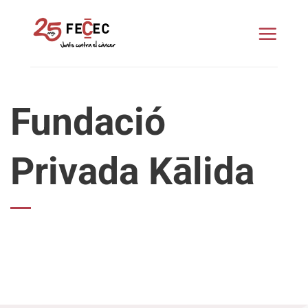
Skip
to
content
Fundació
Privada Kālida