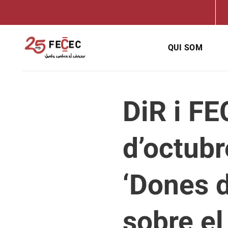
Skip
to
content
QUI SOM
DiR i FE
d’octubr
‘Dones d
sobre e