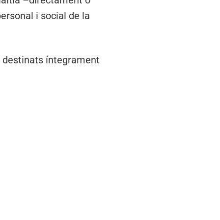
laltia –directament o
ersonal i social de la
n destinats íntegrament