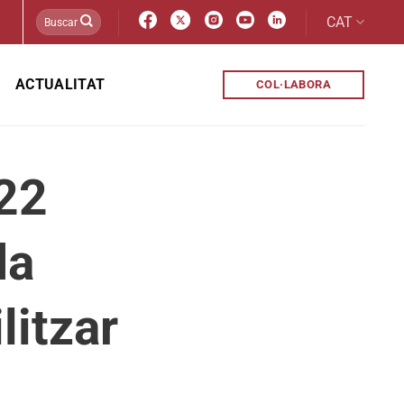
CAT
ACTUALITAT
COL·LABORA
 22
da
litzar