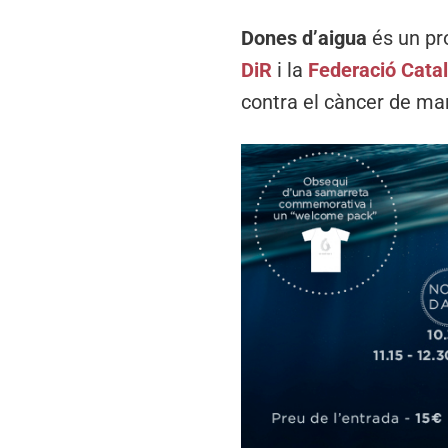
Dones d’aigua
és un pro
DiR
i la
Federació Catal
contra el càncer de m