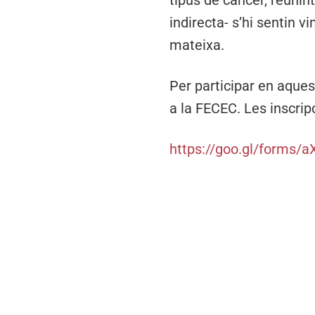
tipus de càncer, reuni
indirecta- s’hi sentin v
mateixa.
Per participar en aques
a la FECEC. Les inscrip
https://goo.gl/forms