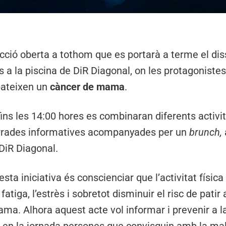
cció oberta a tothom que es portarà a terme el dis
es a la piscina de DiR Diagonal, on les protagoniste
pateixen un
càncer de mama
.
 i fins les 14:00 hores es combinaran diferents acti
errades informatives acompanyades per un
brunch,
 DiR Diagonal.
sta iniciativa és conscienciar que l’activitat física
la fatiga, l’estrès i sobretot disminuir el risc de pati
ma. Alhora aquest acte vol informar i prevenir a l