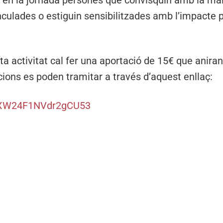
nt en la jornada persones que convisquin amb la ma
inculades o estiguin sensibilitzades amb l’impacte p
ta activitat cal fer una aportació de 15€ que anira
cions es poden tramitar a través d’aquest enllaç:
/aXW24F1NVdr2gCU53